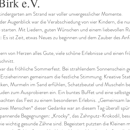
Birk e.V.
ndergarten am Strand war voller unvergesslicher Momente.
er Augenblick war die Verabschiedung von vier Kindern, die nun
e starten. Mit Liedern, guten Wünschen und einem liebevollen R
u: Es ist Zeit, etwas Neues zu beginnen und dem Zauber des Anf
n von Herzen alles Gute, viele schöne Erlebnisse und einen frö
chnitt.
 war das fröhliche Sommerfest. Bei strahlendem Sonnenschein g
Erzieherinnen gemeinsam die festliche Stimmung. Kreative Stati
ecken, Murmeln im Sand erfühlen, Schatzbeutel und Muscheln b
luden zum Ausprobieren ein. Ein buntes Buffet und eine selbstg
 machten das Fest zu einem besonderen Erlebnis. „Gemeinsam lac
zwei Menschen“ dieser Gedanke war an diesem Tag überall spür
spannende Begegnungen: „Krocky“, das Zahnputz-Krokodil, besu
 wie wichtig gesunde Zähne sind. Begeistert putzten die Kleinen 