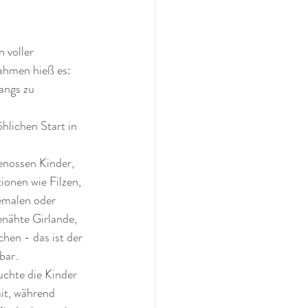
 voller 
ahmen hieß es: 
angs zu 
hlichen Start in 
enossen Kinder, 
onen wie Filzen, 
emalen oder 
enähte Girlande, 
hen - das ist der 
bar.
chte die Kinder 
mit, während 